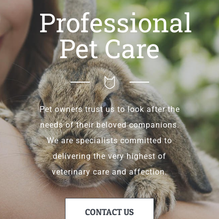
Professional
Pet Care
Pet owners trust us to look after the
needs of their beloved companions.
We are specialists committed to
delivering the very highest of
veterinary care and affection.
CONTACT US