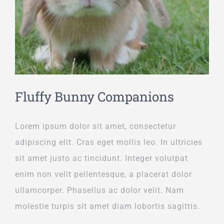
Fluffy Bunny Companions
Lorem ipsum dolor sit amet, consectetur
adipiscing elit. Cras eget mollis leo. In ultricies
sit amet justo ac tincidunt. Integer volutpat
enim non velit pellentesque, a placerat dolor
ullamcorper. Phasellus ac dolor velit. Nam
molestie turpis sit amet diam lobortis sagittis.