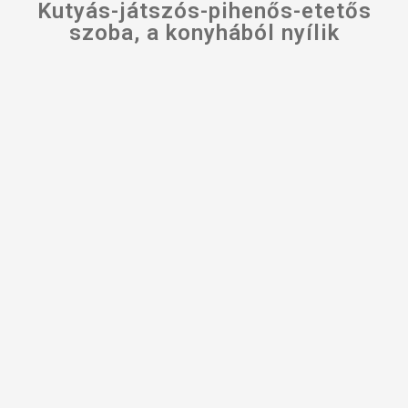
Kutyás-játszós-pihenős-etetős
szoba, a konyhából nyílik